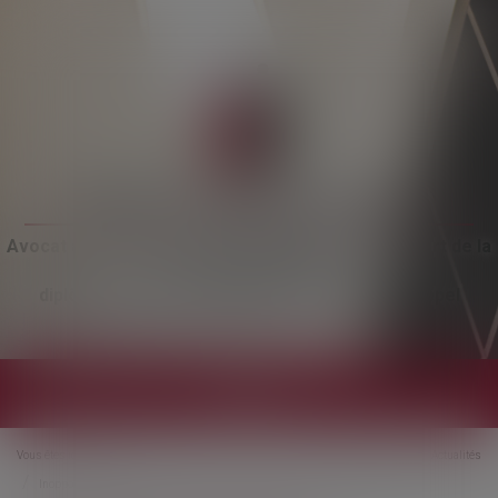
Maître Sophie Lacquit
Avocat à la cour, Barreau de CLERMONT-Fd, Ressort de la
Cour d’Appel de RIOM,
diplômée Avoué, spécialiste en procédure d’appel
Ouvrir
le
menu
Vous êtes ici :
Accueil
Actualités
Inopposabilité du secret professionnel du notaire au mandataire liquidateur